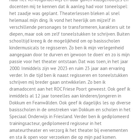
docenten mij te kennen dat ik aanleg had voor toneelspel:
het zaadje was geplant. Theaterlessen bleken al snel
helemaal mijn ding. Ik vond het heerlijk om mijzelf in
verschillende personages te transformeren, karakters uit te
diepen, maar ook om zelf toneelstukken te schrijven. Buiten
schooltijd kreeg ik de mogelijkheid om op basisscholen
kindermusicals te regisseren. Zo ben ik mijn verlegenheid
aangegaan door te durven en ‘gewoon te doen’ en zo is mijn
passie voor het theater ontstaan. Dat was toen, in het jaar
2000. Inmiddels zijn we 2023 en ruim 23 jaar aan ervaring
verder. In die tijd ben ik naast regisseren en toneelstukken
schrijven mij breder gaan ontwikkelen. Zo ben ik
dramadocent aan het ROC Friese Poort geweest. Ook geef ik
inmiddels al 12 jaar toneelles aan kinderen/jongeren in
Dokkum en Feanwâlden. Ook geef ik dagelijks les op diverse
basisscholen in de omstreken van Dokkum en scholen in het
Speciaal Onderwijs in Friesland. Verder ben ik gediplomeerd
trainingsacteur, gediplomeerd regisseur in het
amateurtheater en verzorg ik het theater bij evenementen
en sta ik open voor verzoeken die op mijn pad komen.