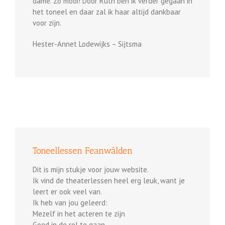
dame. Zo mooi! Door Ruth ben ik verder gegaan in
het toneel en daar zal ik haar altijd dankbaar
voor zijn.
Hester-Annet Lodewijks – Sijtsma
Toneellessen Feanwâlden
Dit is mijn stukje voor jouw website.
Ik vind de theaterlessen heel erg leuk, want je
leert er ook veel van.
Ik heb van jou geleerd:
Mezelf in het acteren te zijn
Goed in de rol te gaan