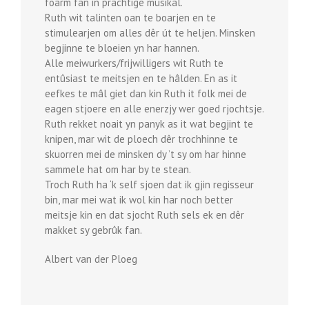
foarm fan in prachtige musikal.
Ruth wit talinten oan te boarjen en te
stimulearjen om alles dêr út te heljen. Minsken
begjinne te bloeien yn har hannen.
Alle meiwurkers/frijwilligers wit Ruth te
entûsiast te meitsjen en te hâlden. En as it
eefkes te mâl giet dan kin Ruth it folk mei de
eagen stjoere en alle enerzjy wer goed rjochtsje.
Ruth rekket noait yn panyk as it wat begjint te
knipen, mar wit de ploech dêr trochhinne te
skuorren mei de minsken dy ’t sy om har hinne
sammele hat om har by te stean.
Troch Ruth ha ‘k self sjoen dat ik gjin regisseur
bin, mar mei wat ik wol kin har noch better
meitsje kin en dat sjocht Ruth sels ek en dêr
makket sy gebrûk fan.
Albert van der Ploeg