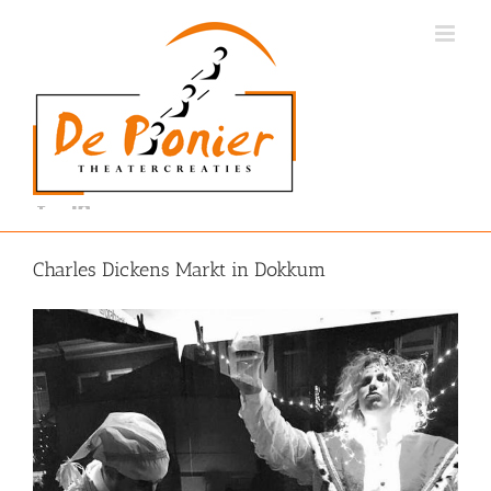
Ga
naar
inhoud
Charles Dickens Markt in Dokkum
View
Larger
Image