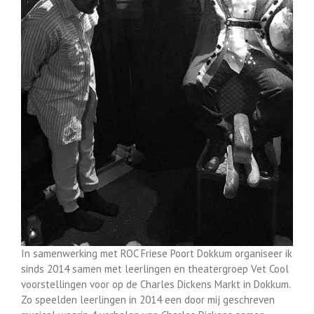
In samenwerking met ROC Friese Poort Dokkum organiseer ik
sinds 2014 samen met leerlingen en theatergroep Vet Cool
voorstellingen voor op de Charles Dickens Markt in Dokkum.
Zo speelden leerlingen in 2014 een door mij geschreven